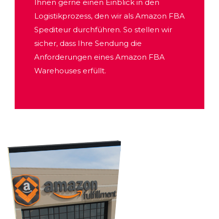
Ihnen gerne einen Einblick in den
Logistikprozess, den wir als Amazon FBA
Spediteur durchführen. So stellen wir
sicher, dass Ihre Sendung die
Anforderungen eines Amazon FBA
Warehouses erfüllt.